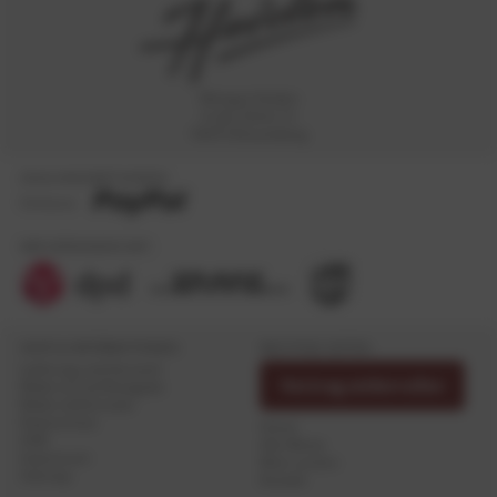
Weingut Heiden
In der Zehnt 12
54472 Brauneberg
ZAHLUNGSMETHODEN:
Vorkasse
WIR VERSENDEN MIT:
HILFE & INFORMATIONEN
WICHTIGE SEITEN
Lieferung und Versand
Vertrag widerrufen
Widerruf und Rückgabe
Widerrufsformular
Datenschutz
Home
AGB
Alle Weine
Impressum
Wein suchen
Sitemap
Kontakt