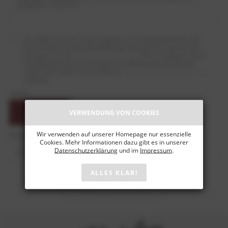
Ich willige ein, dass meine Angaben zur Kontaktaufnahme und
Zuordnung für eventuelle Rückfragen gespeichert werden. Die
Hinweise aus der
Datenschutzerklärung
habe ich gelesen. Diese
Einwilligung können Sie jederzeit mit Wirkung für die Zukunft
widerrufen, indem Sie eine Mail an
weinkauf@weingut-heiden.de
schicken.
CAPTCHA
VERWENDUNG VON COOKIES
Wir verwenden auf unserer Homepage nur essenzielle
SPAMSCHUTZ
Cookies. Mehr Informationen dazu gibt es in unserer
Datenschutzerklärung
und im
Impressum
.
ALLES KLAR!