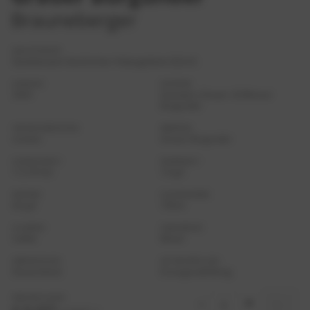
Brauneberger
QUALITÄTSSTUFE
Qualitätswein bestimmter Anbaugebiete (Q.b.A)
JAHRGANG
KATEGORIE
2024
Gutswein, Grauer- & Weisser
Burgunder
GESCHMACKSRICHTUNG
REBSORTEN
trocken
Grauer Burgunder
ALKOHOLGEHALT
SÄUREGEHALT
11,5 % Vol.
7,9 g/l
RESTSÜSSE
FLASCHENGRÖSSE
8,0 g/l
750ml
ALLERGENE
ANBAUREGION
Sulfite
Mosel
HERKUNFTSLAND
ART DER ABFÜLLUNG
Deutschland
Erzeugerabfüllung
PREIS PRO FLASCHE
-
+
6